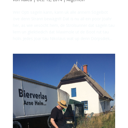
Wer Opti sägeln kann, kann uk alle annern Sögelböt
öve denn Strann bewägn!!! Dat is nu all ein poor Joahr
her, as wie vesöcht hem, de Strolsunner dat sägeln tau
liern un gliektiedich dat Maximole ut de Boot rut tau
holn. Jedes Joar tau Nikolaus wat up denn Dörpsdiek...