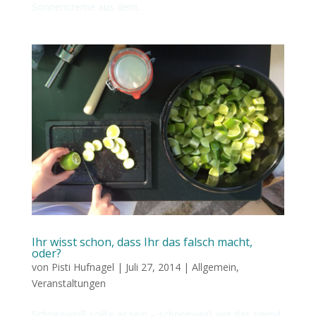
Sonnencreme aus dem...
Ihr wisst schon, dass Ihr das falsch macht,
oder?
von
Pisti Hufnagel
|
Juli 27, 2014
|
Allgemein
,
Veranstaltungen
Schneeweiß sollte er sein – schneeweiß wie das Hemd