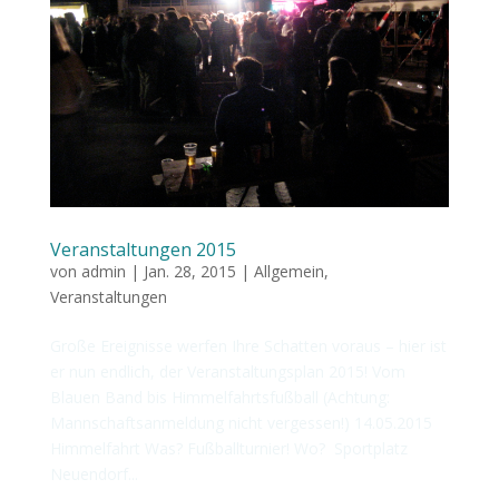
Veranstaltungen 2015
von
admin
|
Jan. 28, 2015
|
Allgemein
,
Veranstaltungen
Große Ereignisse werfen Ihre Schatten voraus – hier ist
er nun endlich, der Veranstaltungsplan 2015! Vom
Blauen Band bis Himmelfahrtsfußball (Achtung:
Mannschaftsanmeldung nicht vergessen!) 14.05.2015
Himmelfahrt Was? Fußballturnier! Wo? Sportplatz
Neuendorf...