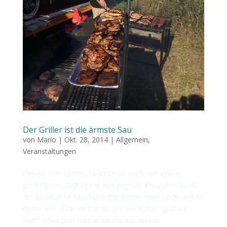
Der Griller ist die ärmste Sau
von
Mario
|
Okt. 28, 2014
|
Allgemein
,
Veranstaltungen
Getreu dem Motto, berichte ich euch von einem
gemütlichen Grilltag mit den engsten Freunden. Es ist
der 02.08.2014 13:00 Uhr. Die Sonne steht hoch und ich
denke mir; „Warum bist du gestern nur so spät ins
Bett“. Müdigkeit wische ich mir mit meiner