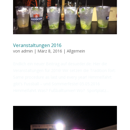
Veranstaltungen 2016
von
admin
|
März 8, 2016
|
Allgemein
Endlich ein neuer Beitrag auf desueder.de: Hier die
Veranstaltungen für 2016! Wir setzen die Tradition fort:
Same procedure as last und every year! Himmelfahrt
gibt’s Fussball – und Sommerfeste! 05.05.2016
Himmelfahrt Was? Fußballturnier! Wo? Sportplatz...