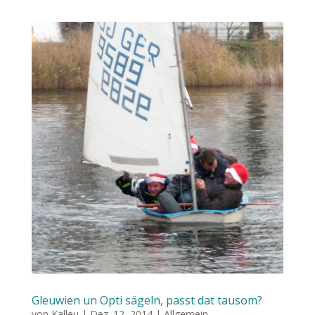
Gleuwien un Opti sägeln, passt dat tausom?
von
Kalleu
|
Dez. 12, 2014
|
Allgemein