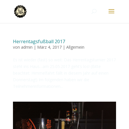
Herrentagsfußball 2017
von
admin
|
März 4, 2017
|
Allgemein
Es ist wieder (fast) so weit: Das Herrentagsturnier 2017
steht ins Haus…am 25.05.2017 geht’s los! (Bitte
beachtet: Himmelfahrt fällt in diesem Jahr auf einen
Donnerstag!) Im folgenden haben wir die
Teilnehmerinformationen...