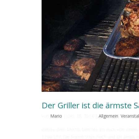
Der Griller ist die ärmste 
von
Mario
|
Okt. 28, 2014
|
Allgemein
,
Veransta
Getreu dem Motto, berichte ich euch von einem g
13:00 Uhr. Die Sonne steht hoch und ich denke mi