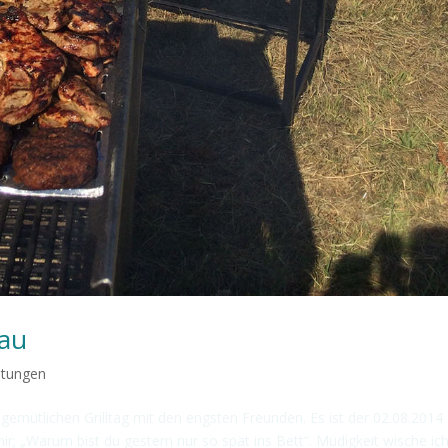
Sau
ltungen
emütlichen Grilltag mit den engsten Freunden. Es ist der 02.08.2014
r; „Warum bist du gestern nur so spät ins Bett“. Müdigkeit wische ic