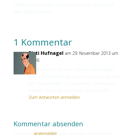
Überbleibsel von der Maschine im Dorf? Was ist mit
dem Ding passiert?
1 Kommentar
Pisti Hufnagel
am 29. November 2013 um
22:36
Soväl ik weit, hett Herr Entlicher denn Häbel
von unse Kökenfinste ut ein Stück von dat Diert
fielt. Waschienlich utn Gashäbel – dat wür uk
erklärn, wieso hei nicht mier starten kunn.
Zum Antworten anmelden
Kommentar absenden
Du musst
angemeldet
sein, um einen Kommentar