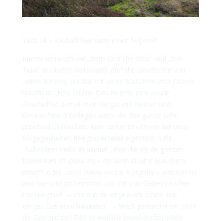
Tach uk – ick hoff hier kann einen helpen?!
Immer wenn ich mit „dem Rest der Welt“ mal „to’n
Tuun“ im Süden watschele, darf die Geschichte von
„denn Russen, dei dor mit siene Maschien inne Dünen
haucht is“ nicht fehlen.
Das ist echt eine coole
Geschichte, zumal man sie gut mit Gesten und
Geräuschen unterlegen kann, die das ganze sehr
anschaulich machen. Aber sicher bin ich mir bei dem
vorgegaukelten Kriegsspektakel eigentlich nicht.
Außerdem heißt es immer „Kiek die eis de ganzen
Dörklinken int Dörp an – dei sünn all utte Maschien
mokt!“ oder „unse Hauw vonne Klärgruw – wat meinst
wat wie schlöpt hemmen üm dat von Gellen noa hier
tau kriegen?!“ – und nun ist es ja auch schon seit
einiger Zeit verschwunden… – Weiß jemand mehr über
die Geschichte? Gibt es wirklich zweckentfremdete